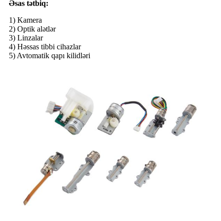
Əsas tətbiq:
1) Kamera
2) Optik alətlər
3) Linzalar
4) Həssas tibbi cihazlar
5) Avtomatik qapı kilidləri