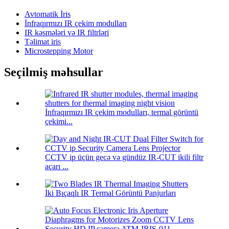
Avtomatik İris
İnfraqırmızı IR çekim modulları
IR kəsmələri və IR filtrləri
Təlimat iris
Microstepping Motor
Seçilmiş məhsullar
İnfraqırmızı IR çekim modulları, termal görüntü
çekimi...
CCTV ip üçün gecə və gündüz IR-CUT ikili filtr
açarı ...
İki Bıçaqlı IR Termal Görüntü Panjurları