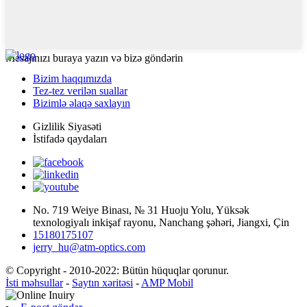
Mesajınızı buraya yazın və bizə göndərin
Bizim haqqımızda
Tez-tez verilən suallar
Bizimlə əlaqə saxlayın
Gizlilik Siyasəti
İstifadə qaydaları
No. 719 Weiye Binası, № 31 Huoju Yolu, Yüksək
texnologiyalı inkişaf rayonu, Nanchang şəhəri, Jiangxi, Çin
15180175107
jerry_hu@atm-optics.com
© Copyright - 2010-2022: Bütün hüquqlar qorunur.
İsti məhsullar
-
Saytın xəritəsi
-
AMP Mobil