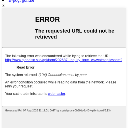
E-poçt göndər
x