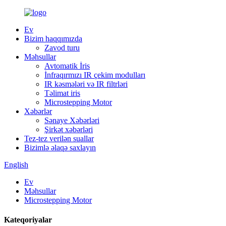
Ev
Bizim haqqımızda
Zavod turu
Məhsullar
Avtomatik İris
İnfraqırmızı IR çekim modulları
IR kəsmələri və IR filtrləri
Təlimat iris
Microstepping Motor
Xəbərlər
Sənaye Xəbərləri
Şirkət xəbərləri
Tez-tez verilən suallar
Bizimlə əlaqə saxlayın
English
Ev
Məhsullar
Microstepping Motor
Kateqoriyalar