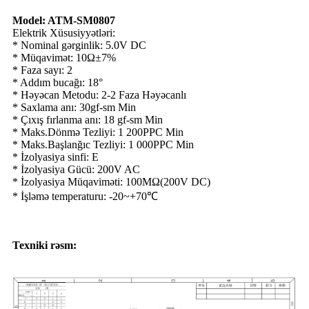
Model: ATM-SM0807
Elektrik Xüsusiyyətləri:
* Nominal gərginlik: 5.0V DC
* Müqavimət: 10Ω±7%
* Faza sayı: 2
* Addım bucağı: 18°
* Həyəcan Metodu: 2-2 Faza Həyəcanlı
* Saxlama anı: 30gf-sm Min
* Çıxış fırlanma anı: 18 gf-sm Min
* Maks.Dönmə Tezliyi: 1 200PPC Min
* Maks.Başlanğıc Tezliyi: 1 000PPC Min
* İzolyasiya sinfi: E
* İzolyasiya Gücü: 200V AC
* İzolyasiya Müqaviməti: 100MΩ(200V DC)
* İşləmə temperaturu: -20~+70℃
Texniki rəsm: