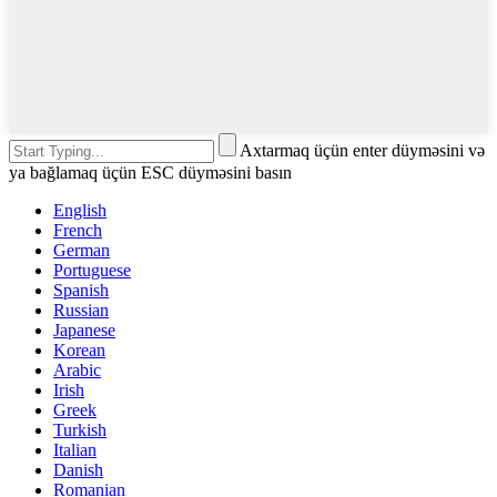
Axtarmaq üçün enter düyməsini və
ya bağlamaq üçün ESC düyməsini basın
English
French
German
Portuguese
Spanish
Russian
Japanese
Korean
Arabic
Irish
Greek
Turkish
Italian
Danish
Romanian