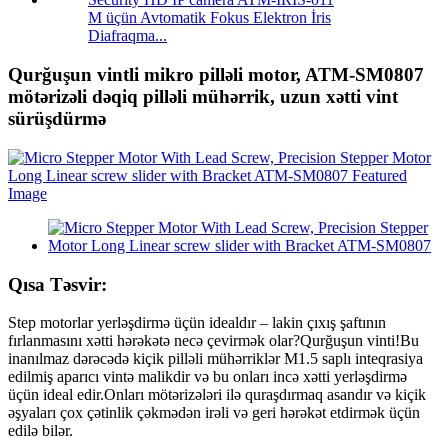
M üçün Avtomatik Fokus Elektron İris
Diafraqma...
Qurğuşun vintli mikro pilləli motor, ATM-SM0807
mötərizəli dəqiq pilləli mühərrik, uzun xətti vint
sürüşdürmə
Qısa Təsvir:
Step motorlar yerləşdirmə üçün idealdır – lakin çıxış şaftının
fırlanmasını xətti hərəkətə necə çevirmək olar?Qurğuşun vinti!Bu
inanılmaz dərəcədə kiçik pilləli mühərriklər M1.5 saplı inteqrasiya
edilmiş aparıcı vintə malikdir və bu onları incə xətti yerləşdirmə
üçün ideal edir.Onları mötərizələri ilə quraşdırmaq asandır və kiçik
əşyaları çox çətinlik çəkmədən irəli və geri hərəkət etdirmək üçün
edilə bilər.