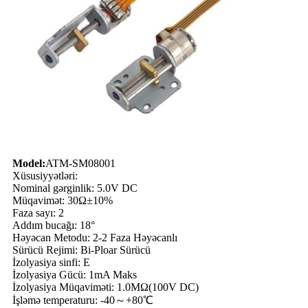
Model:
ATM-SM08001
Xüsusiyyətləri:
Nominal gərginlik: 5.0V DC
Müqavimət: 30Ω±10%
Faza sayı: 2
Addım bucağı: 18°
Həyəcan Metodu: 2-2 Faza Həyəcanlı
Sürücü Rejimi: Bi-Ploar Sürücü
İzolyasiya sinfi: E
İzolyasiya Gücü: 1mA Maks
İzolyasiya Müqaviməti: 1.0MΩ(100V DC)
İşləmə temperaturu: -40～+80℃