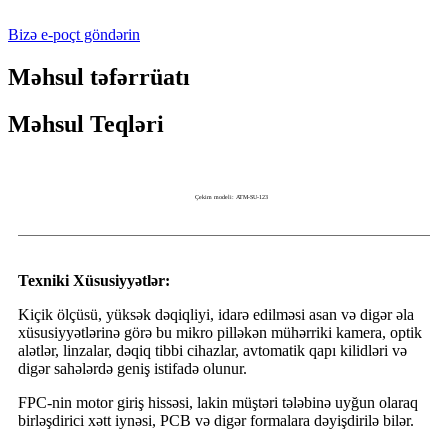
Bizə e-poçt göndərin
Məhsul təfərrüatı
Məhsul Teqləri
Çekim modeli: ATM-SU-123
Texniki Xüsusiyyətlər:
Kiçik ölçüsü, yüksək dəqiqliyi, idarə edilməsi asan və digər əla
xüsusiyyətlərinə görə bu mikro pilləkən mühərriki kamera, optik
alətlər, linzalar, dəqiq tibbi cihazlar, avtomatik qapı kilidləri və
digər sahələrdə geniş istifadə olunur.
FPC-nin motor giriş hissəsi, lakin müştəri tələbinə uyğun olaraq
birləşdirici xətt iynəsi, PCB və digər formalara dəyişdirilə bilər.