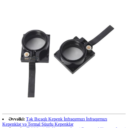
Əvvəlki:
Tək Bıçaqlı Kepenk İnfraqırmızı İnfraqırmızı
Kepenklər və Termal Şüurlu Kepenklər