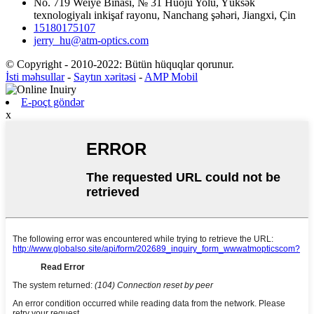
No. 719 Weiye Binası, № 31 Huoju Yolu, Yüksək
texnologiyalı inkişaf rayonu, Nanchang şəhəri, Jiangxi, Çin
15180175107
jerry_hu@atm-optics.com
© Copyright - 2010-2022: Bütün hüquqlar qorunur.
İsti məhsullar
-
Saytın xəritəsi
-
AMP Mobil
E-poçt göndər
x