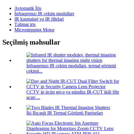
Avtomatik İris
İnfraqırmızı IR çekim modulları
IR kəsmələri və IR filtrləri
Təlimat iris
Microstepping Motor
Seçilmiş məhsullar
İnfraqırmızı IR çekim modulları, termal görüntü
çekimi...
CCTV ip üçün gecə və gündüz IR-CUT ikili filtr
açarı ...
İki Bıçaqlı IR Termal Görüntü Panjurları