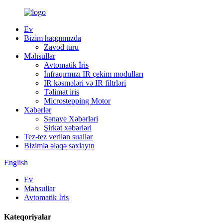
Ev
Bizim haqqımızda
Zavod turu
Məhsullar
Avtomatik İris
İnfraqırmızı IR çekim modulları
IR kəsmələri və IR filtrləri
Təlimat iris
Microstepping Motor
Xəbərlər
Sənaye Xəbərləri
Şirkət xəbərləri
Tez-tez verilən suallar
Bizimlə əlaqə saxlayın
English
Ev
Məhsullar
Avtomatik İris
Kateqoriyalar