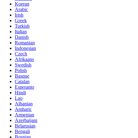
Korean
Arabic
Irish
Greek
Turkish
Italian
Danish
Romanian
Indonesian
Czech
Afrikaans
Swedish
Polish
Basque
Catalan
Esperanto
Hindi
Lao
Albanian
Amharic
Armenian
Azerbaijani
Belarusian
Bengali
Bosnian