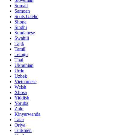
Slovenian
Somali
Samoan
Scots Gaelic
Shona
Sindhi
Sundanese
Swahili
Tajik
Tamil
Telugu
Thai
Ukrainian
Urdu
Uzbek
Vietnamese
Welsh
Xhosa
Yiddish
Yoruba
Zulu
Kinyarwanda
Tatar
Oriya
Turkmen